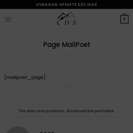
Passer
LIVRAISON OFFERTE DÈS 150€
au
contenu
0
Page MailPoet
[mailpoet_page]
This entry was posted in . Bookmark the
permalink
.