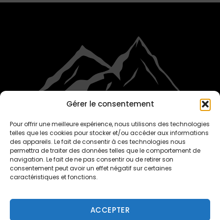
Gérer le consentement
Pour offrir une meilleure expérience, nous utilisons des technologies
telles que les cookies pour stocker et/ou accéder aux informations
CDS.CREW.FR
des appareils. Le fait de consentir à ces technologies nous
permettra de traiter des données telles que le comportement de
navigation. Le fait de ne pas consentir ou de retirer son
consentement peut avoir un effet négatif sur certaines
©2026 CDS-Crew | Powered by Ivalice Hosting
caractéristiques et fonctions.
MENTIONS LÉGALES
ACCEPTER
CONDITIONS GÉNÉRALES DE VENTE