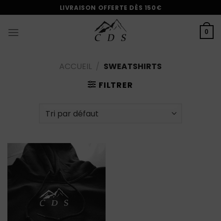
Passer
LIVRAISON OFFERTE DÈS 150€
au
contenu
0
ACCUEIL
/
SWEATSHIRTS
FILTRER